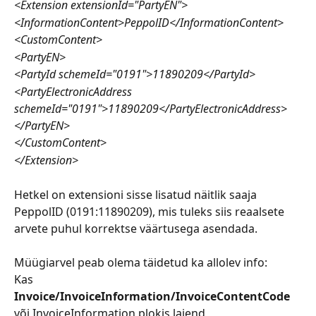
<Extension extensionId="PartyEN">
<InformationContent>PeppolID</InformationContent>
<CustomContent>
<PartyEN>
<PartyId schemeId="0191">11890209</PartyId>
<PartyElectronicAddress 
schemeId="0191">11890209</PartyElectronicAddress>
</PartyEN>
</CustomContent>
</Extension>
Hetkel on extensioni sisse lisatud näitlik saaja 
PeppolID (0191:11890209), mis tuleks siis reaalsete 
arvete puhul korrektse väärtusega asendada.
Müügiarvel peab olema täidetud ka allolev info:
Kas
Invoice/InvoiceInformation/InvoiceContentCode
või InvoiceInformation plokis laiend