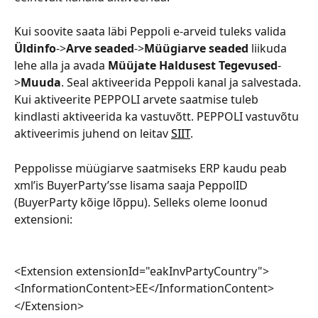
Kui soovite saata läbi Peppoli e-arveid tuleks valida 
Üldinfo
->
Arve seaded
->
Müügiarve seaded
 liikuda 
lehe alla ja avada 
Müüjate Haldusest
Tegevused
-
>
Muuda
. Seal aktiveerida Peppoli kanal ja salvestada. 
Kui aktiveerite PEPPOLI arvete saatmise tuleb 
kindlasti aktiveerida ka vastuvõtt. PEPPOLI vastuvõtu 
aktiveerimis juhend on leitav 
SIIT
.
Peppolisse müügiarve saatmiseks ERP kaudu peab 
xml’is BuyerParty’sse lisama saaja PeppolID 
(BuyerParty kõige lõppu). Selleks oleme loonud 
extensioni:
<Extension extensionId="eakInvPartyCountry">
<InformationContent>EE</InformationContent>
</Extension>