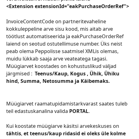
<Extension extensionId="eakPurchaseOrderRef">
InvoiceContentCode on partneritevaheline 
kokkuleppeline arve sisu kood, mis aitab arve 
töötlust automatiseerida ja eakPurchaseOrderRef 
laiend on seotud ostutellimuse number. Üks neist 
peab olema Peppolisse saatmisel XMLis olemas, 
muidu lükkab saaja arve veateatega tagasi.
Müügiarvet koostades on kohustuslikud väljad 
järgmised :  
Teenus/Kaup, Kogus , Ühik, Ühiku 
hind, Summa, Netosumma ja Käibemaks.
Müügiarvet raamatupidamistarkvarast saates tuleb 
teil edastuskanalina valida 
PORTAL
.
Kui koostate müügiarve käsitsi arvekeskuses on 
tähtis
, 
et teenus/kaup ridasid ei oleks üle kolme 