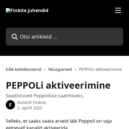
Mine põhisisu juurde
Otsi artikleid ...
Kõik kollektsioonid
Müügiarved
PEPPOLi aktiveerimine
PEPPOLi aktiveerimine
Seadistused Peppolisse saatmiseks.
Autorilt
Finbite
F
2. aprill 2025
Selleks, et saaks saata arveid läbi Peppoli on vaja 
eelnevalt kanalid aktiveerida.