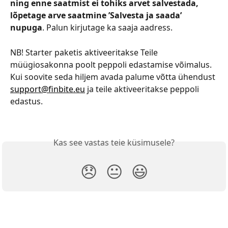
ning enne saatmist ei tohiks arvet salvestada, 
lõpetage arve saatmine ’Salvesta ja saada’ 
nupuga
. Palun kirjutage ka saaja aadress.
NB! Starter paketis aktiveeritakse Teile 
müügiosakonna poolt peppoli edastamise võimalus. 
Kui soovite seda hiljem avada palume võtta ühendust 
support@finbite.eu
 ja teile aktiveeritakse peppoli 
edastus.
Kas see vastas teie küsimusele?
😞
😐
😃