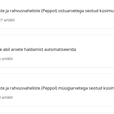
ste ja rahvusvaheliste (Peppol) ostuarvetega seotud küsimu
27 artiklit
de abil arvete haldamist automatiseerida
6 artiklit
ste ja rahvusvaheliste (Peppol) müügiarvetega seotud küsim
9 artiklit