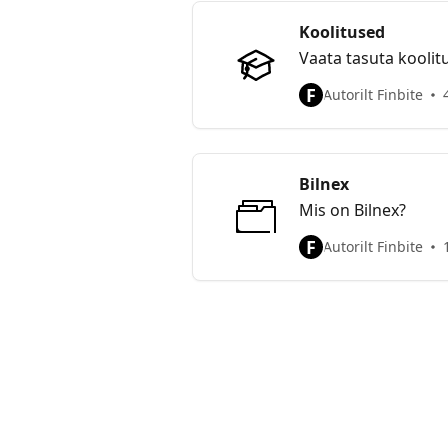
Koolitused
Vaata tasuta koolit
F
Autorilt Finbite
Bilnex
Mis on Bilnex?
F
Autorilt Finbite