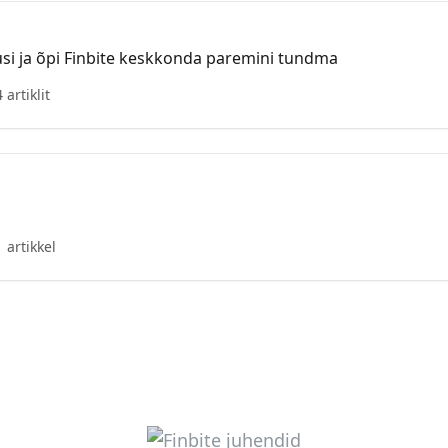
usi ja õpi Finbite keskkonda paremini tundma
4 artiklit
1 artikkel