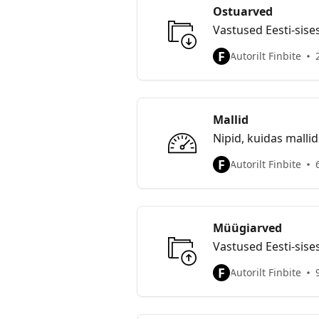
Ostuarved
Vastused Eesti-sise
F
Autorilt Finbite
Mallid
Nipid, kuidas malli
F
Autorilt Finbite
Müügiarved
Vastused Eesti-sise
F
Autorilt Finbite