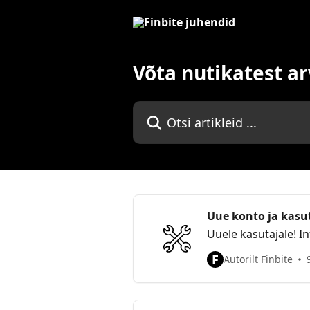
Mine põhisisu juurde
Võta nutikatest 
Otsi artikleid ...
Uue konto ja kasu
Uuele kasutajale! I
F
Autorilt Finbite