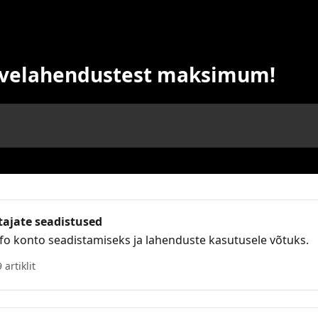
arvelahendustest maksimum!
tajate seadistused
nfo konto seadistamiseks ja lahenduste kasutusele võtuks.
9 artiklit