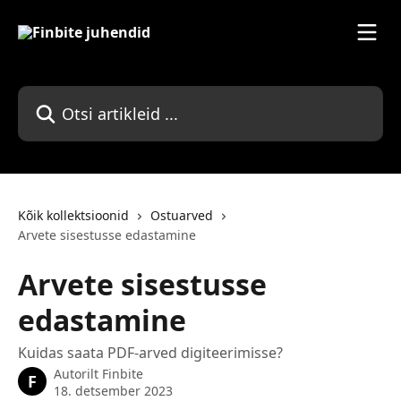
Mine põhisisu juurde
Otsi artikleid ...
Kõik kollektsioonid
Ostuarved
Arvete sisestusse edastamine
Arvete sisestusse
edastamine
Kuidas saata PDF-arved digiteerimisse?
Autorilt
Finbite
F
18. detsember 2023