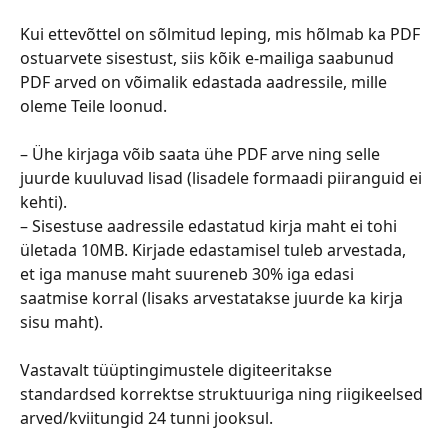
Kui ettevõttel on sõlmitud leping, mis hõlmab ka PDF 
ostuarvete sisestust, siis kõik e-mailiga saabunud 
PDF arved on võimalik edastada aadressile, mille 
oleme Teile loonud.
– Ühe kirjaga võib saata ühe PDF arve ning selle 
juurde kuuluvad lisad (lisadele formaadi piiranguid ei 
kehti).
– Sisestuse aadressile edastatud kirja maht ei tohi 
ületada 10MB. Kirjade edastamisel tuleb arvestada, 
et iga manuse maht suureneb 30% iga edasi 
saatmise korral (lisaks arvestatakse juurde ka kirja 
sisu maht).
Vastavalt tüüptingimustele digiteeritakse 
standardsed korrektse struktuuriga ning riigikeelsed 
arved/kviitungid 24 tunni jooksul.