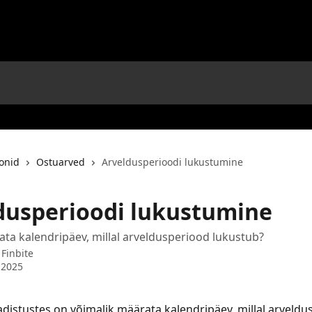
oonid
Ostuarved
Arveldusperioodi lukustumine
dusperioodi lukustumine
ta kalendripäev, millal arveldusperiood lukustub?
t
Finbite
 2025
distustes on võimalik määrata kalendripäev, millal arveldu