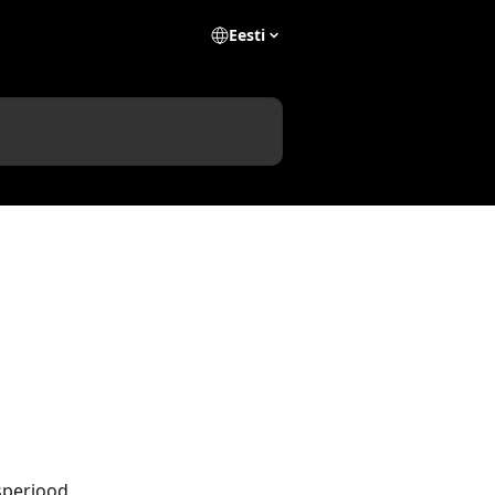
Eesti
speriood 