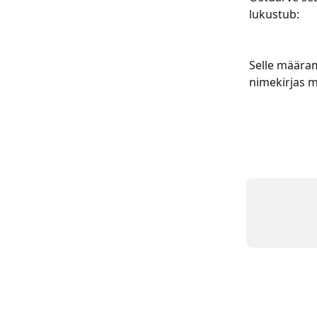
lukustub:
Selle määram
nimekirjas m