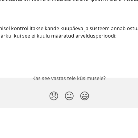
isel kontrollitakse kande kuupäeva ja süsteem annab ostu
ärku, kui see ei kuulu määratud arveldusperioodi:
Kas see vastas teie küsimusele?
😞
😐
😃