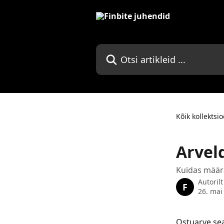
Mine põhisisu juurde
Otsi artikleid ...
Kõik kollektsi
Arvel
Kuidas määra
Autoril
F
26. mai
Ostuarve sea