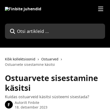
Mine põhisisu juurde
Otsi artikleid ...
Kõik kollektsioonid
Ostuarved
Ostuarvete sisestamine käsitsi
Ostuarvete sisestamine
käsitsi
Kuidas ostuarveid käsitsi süsteemi sisestada?
Autorilt
Finbite
F
18. detsember 2023