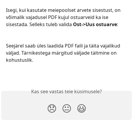
Isegi, kui kasutate meiepoolset arvete sisestust, on 
võimalik vajadusel PDF kujul ostuarveid ka ise 
sisestada. Selleks tuleb valida 
Ost->Uus ostuarve
:
Seejärel saab üles laadida PDF faili ja täita vajalikud 
väljad. Tärnikestega märgitud väljade täitmine on 
kohustuslik.
Kas see vastas teie küsimusele?
😞
😐
😃