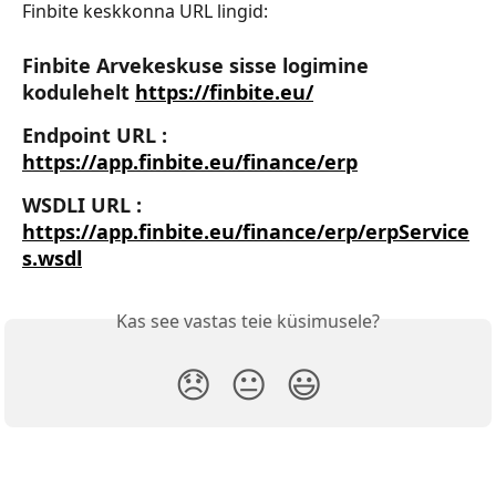
Finbite keskkonna URL lingid:
Finbite Arvekeskuse sisse logimine 
kodulehelt 
https://finbite.eu/
Endpoint URL : 
https://app.finbite.eu/finance/erp
WSDLI URL : 
https://app.finbite.eu/finance/erp/erpService
s.wsdl
Kas see vastas teie küsimusele?
😞
😐
😃