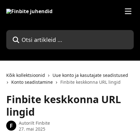
Mine põhisisu juurde
Otsi artikleid ...
Kõik kollektsioonid
Uue konto ja kasutajate seadistused
Konto seadistamine
Finbite keskkonna URL lingid
Finbite keskkonna URL
lingid
Autorilt
Finbite
F
27. mai 2025