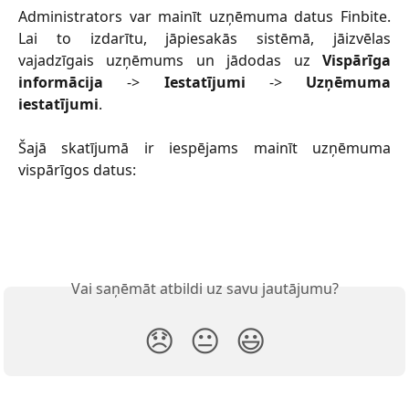
Administrators var mainīt uzņēmuma datus Finbite.
Lai to izdarītu, jāpiesakās sistēmā, jāizvēlas
vajadzīgais uzņēmums un jādodas uz
Vispārīga
informācija
->
Iestatījumi
->
Uzņēmuma
iestatījumi
.
Šajā skatījumā ir iespējams mainīt uzņēmuma
vispārīgos datus:
Vai saņēmāt atbildi uz savu jautājumu?
😞
😐
😃