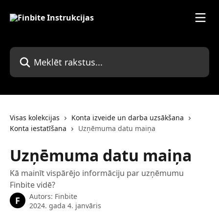
Pāriet uz galveno saturu
Meklēt rakstus...
Visas kolekcijas
Konta izveide un darba uzsākšana
Konta iestatīšana
Uzņēmuma datu maiņa
Uzņēmuma datu maiņa
Kā mainīt vispārējo informāciju par uzņēmumu
Finbite vidē?
Autors:
Finbite
F
2024. gada 4. janvāris