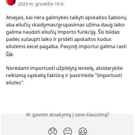
2023 m. gruodžio 19 d.
Atvejais, kai nėra galimybės taikyti apskaitos šablonų 
aba eilučių skaidymas/grupavimas užima daug laiko 
galima naudoti eilučių importo funkciją. Šis būdas 
padės sutaupti laiko ir pridėti apskaitos kodus 
eilutėms excel pagalba. Pavyzdį importui galima rasti 
čia
.
Norėdami importuoti užpildytą lentelę, atsidarykite 
reikiamą sąskaitą faktūrą ir pasirinkite "Importuoti 
eilutes".
Ar gavote atsakymą į savo klausimą?
😞
😐
😃