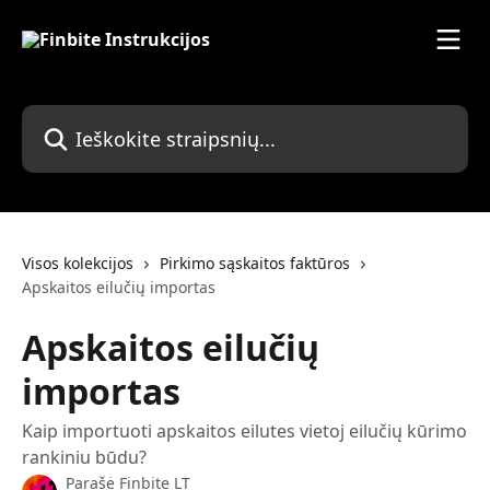
Pereiti prie pagrindinio turinio
Ieškokite straipsnių...
Visos kolekcijos
Pirkimo sąskaitos faktūros
Apskaitos eilučių importas
Apskaitos eilučių
importas
Kaip importuoti apskaitos eilutes vietoj eilučių kūrimo
rankiniu būdu?
Parašė
Finbite LT