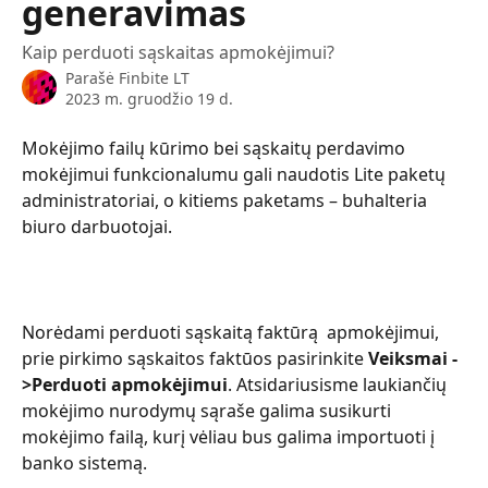
generavimas
Kaip perduoti sąskaitas apmokėjimui?
Parašė
Finbite LT
2023 m. gruodžio 19 d.
Mokėjimo failų kūrimo bei sąskaitų perdavimo 
mokėjimui funkcionalumu gali naudotis Lite paketų 
administratoriai, o kitiems paketams – buhalteria 
biuro darbuotojai.
Norėdami perduoti sąskaitą faktūrą  apmokėjimui, 
prie pirkimo sąskaitos faktūos pasirinkite 
Veiksmai -
>Perduoti apmokėjimui
. Atsidariusisme laukiančių 
mokėjimo nurodymų sąraše galima susikurti 
mokėjimo failą, kurį vėliau bus galima importuoti į 
banko sistemą.