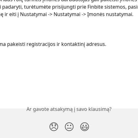
padaryti, turėtumėte prisijungti prie Finbite sistemos, pasir
 ir eiti į Nustatymai -> Nustatymai -> Įmonės nustatymai.
ma pakeisti registracijos ir kontaktinį adresus.
Ar gavote atsakymą į savo klausimą?
😞
😐
😃