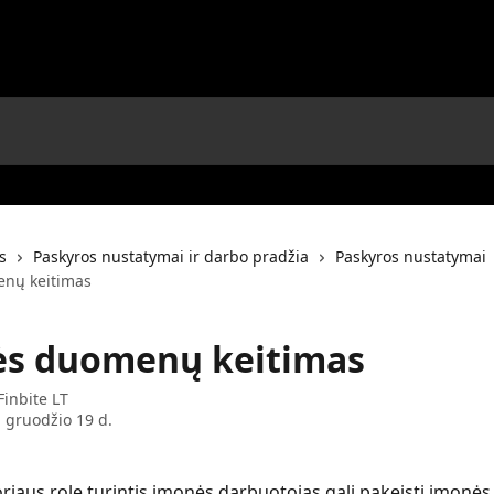
s
Paskyros nustatymai ir darbo pradžia
Paskyros nustatymai
nų keitimas
s duomenų keitimas
Finbite LT
 gruodžio 19 d.
riaus rolę turintis įmonės darbuotojas gali pakeisti įmonė