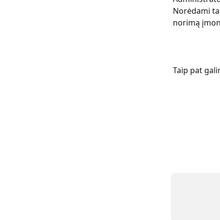
Norėdami tai 
norimą įmonę
Taip pat gali