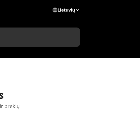
Lietuvių
s
ir prekių