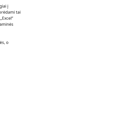
iai į 
orėdami tai 
„Excel“ 
raminės 
s, o 