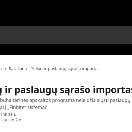
s
Sąrašai
Prekių ir paslaugų sąrašo importas
ų ir paslaugų sąrašo importa
ei buhalterinės apskaitos programa neleidžia siųsti paslaugų 
iai į „Finbite“ sistemą?
Finbite LT
 sausio 2 d.