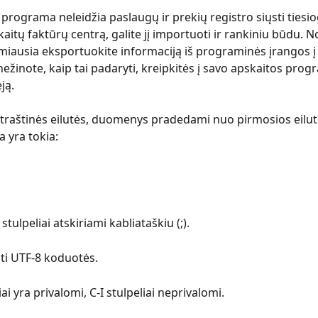
 programa neleidžia paslaugų ir prekių registro siųsti tiesiog
kaitų faktūrų centrą, galite jį importuoti ir rankiniu būdu. N
rmiausia eksportuokite informaciją iš programinės įrangos į 
nežinote, kaip tai padaryti, kreipkitės į savo apskaitos prog
ją.
ntraštinės eilutės, duomenys pradedami nuo pirmosios eilutė
a yra tokia:
tulpeliai atskiriami kabliataškiu (;).
ūti UTF-8 koduotės.
liai yra privalomi, C-I stulpeliai neprivalomi.