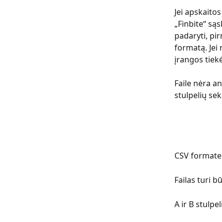
Jei apskaitos
„Finbite“ sąs
padaryti, pi
formatą. Jei 
įrangos tiekė
Faile nėra a
stulpelių sek
CSV formate s
Failas turi b
A ir B stulpe