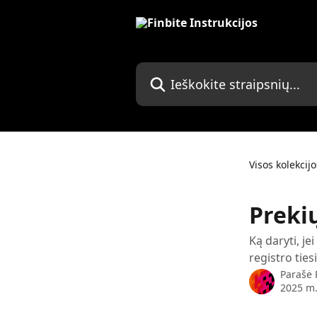
Pereiti prie pagrindinio turinio
Ieškokite straipsnių...
Visos kolekcijo
Preki
Ką daryti, j
registro ties
Parašė
2025 m.